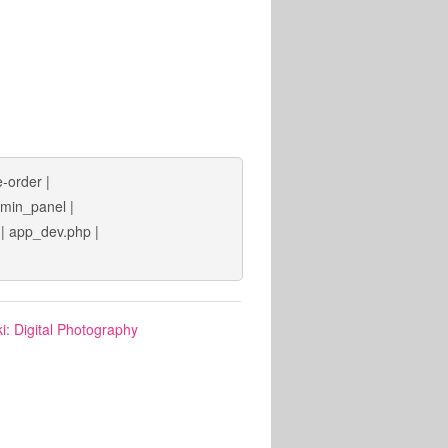
e-order
|
min_panel
|
|
app_dev.php
|
i: Digital Photography