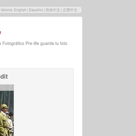
Idioma:
English
|
Español
|
简体中文
|
正體中文
e
Fotográfico Pre-life guarda tu foto
dit