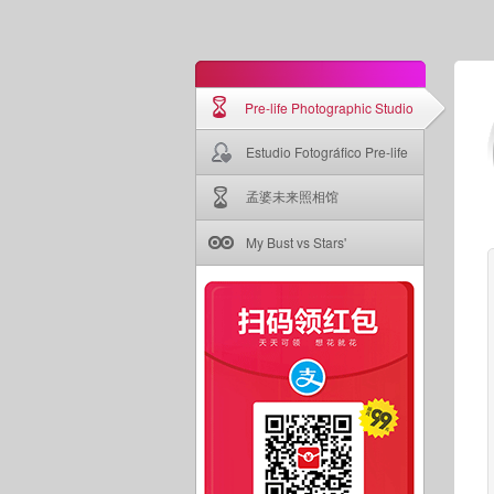
Pre-life Photographic Studio
Estudio Fotográfico Pre-life
孟婆未来照相馆
My Bust vs Stars'