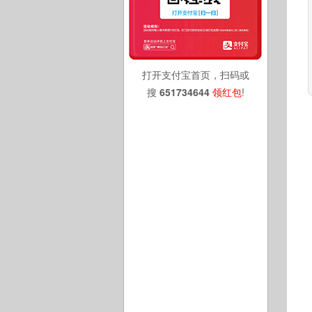
打开支付宝首页，扫码或
搜
651734644
领红包
!