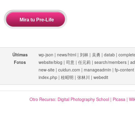
Últimas
wp-json
|
news/html
|
刘林
|
吴勇
|
datab
|
complet
Fotos
website/blog
|
司意
|
任元莉
|
search/members
|
ad
new-site
|
cuidun.com
|
manageadmin
|
fp-content
index.php
|
桂昭明
|
张林川
|
webedit
Otro Recurso:
Digital Photography School
|
Picasa
|
Wik