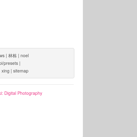
ws
|
林栋
|
noel
pi/presets
|
o xing
|
sitemap
i: Digital Photography