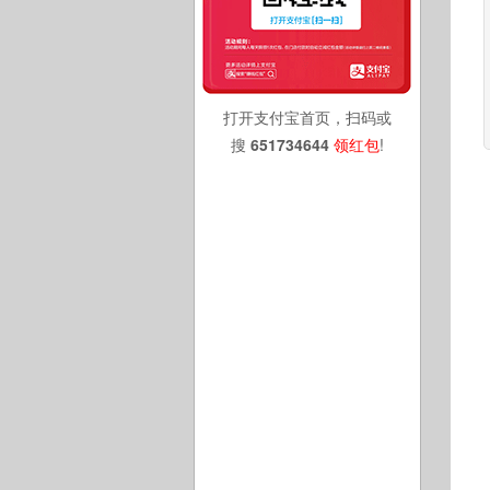
打开支付宝首页，扫码或
搜
651734644
领红包
!