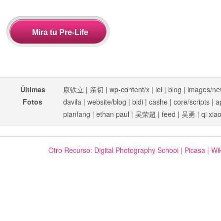
Últimas
康铁立
|
亲切
|
wp-content/x
|
lei
|
blog
|
images/ne
Fotos
davila
|
website/blog
|
bidi
|
cashe
|
core/scripts
|
a
pianfang
|
ethan paul
|
吴荣超
|
feed
|
吴勇
|
qi xia
Otro Recurso:
Digital Photography School
|
Picasa
|
Wik