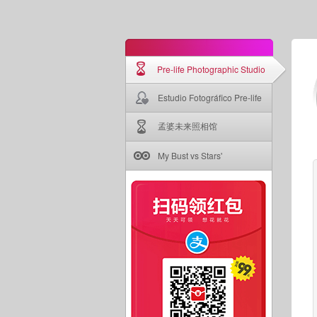
Pre-life Photographic Studio
Estudio Fotográfico Pre-life
孟婆未来照相馆
My Bust vs Stars'