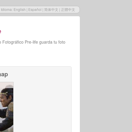
Idioma:
English
|
Español
|
简体中文
|
正體中文
e
Fotográfico Pre-life guarda tu foto
map