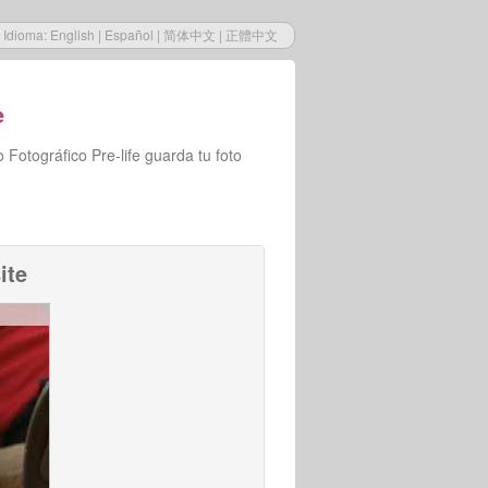
Idioma:
English
|
Español
|
简体中文
|
正體中文
e
Fotográfico Pre-life guarda tu foto
ite