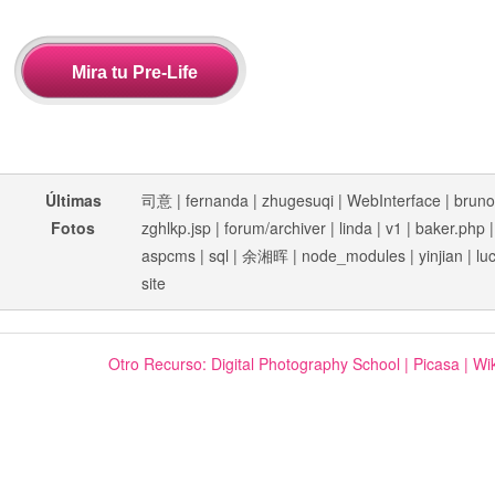
Últimas
司意
|
fernanda
|
zhugesuqi
|
WebInterface
|
bruno
Fotos
zghlkp.jsp
|
forum/archiver
|
linda
|
v1
|
baker.php
aspcms
|
sql
|
余湘晖
|
node_modules
|
yinjian
|
lu
site
Otro Recurso:
Digital Photography School
|
Picasa
|
Wik