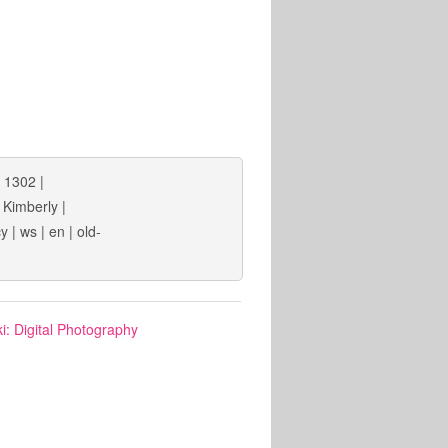
 1302
|
|
Kimberly
|
cy
|
ws
|
en
|
old-
i: Digital Photography