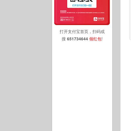
打开支付宝首页，扫码或
搜
651734644
领红包
!