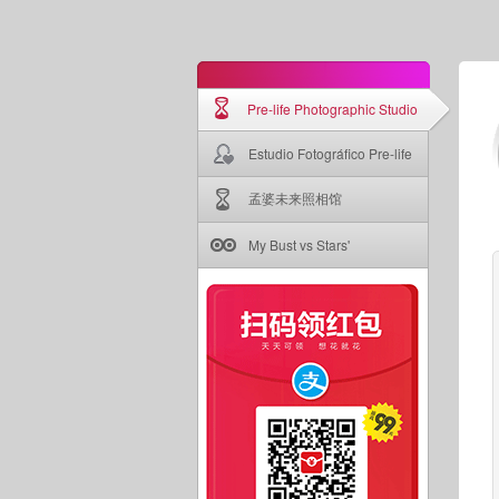
Pre-life Photographic Studio
Estudio Fotográfico Pre-life
孟婆未来照相馆
My Bust vs Stars'