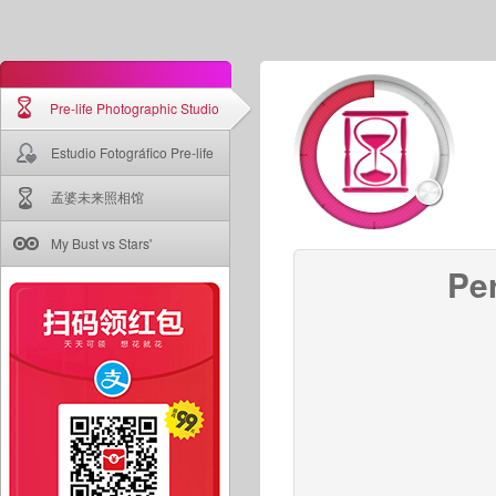
Pre-life Photographic Studio
Estudio Fotográfico Pre-life
孟婆未来照相馆
My Bust vs Stars'
Per