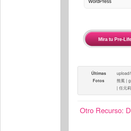
Últimas
upload/f
Fotos
熊冕
|
g
|
任元
Otro Recurso:
D