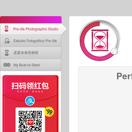
Pre-life Photographic Studio
Estudio Fotográfico Pre-life
孟婆未来照相馆
My Bust vs Stars'
Per